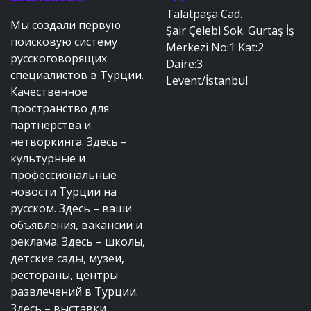
Talatpaşa Cad.
Мы создали первую
Şair Çelebi Sok. Gürtaş İş
поисковую систему
Merkezi No:1 Kat:2
русскоговорящих
Daire:3
специалистов в Турции.
Levent/İstanbul
Качественное
пространство для
партнерства и
нетворкинга. Здесь –
культурные и
профессиональные
новости Турции на
русском. Здесь – ваши
объявления, вакансии и
реклама. Здесь – школы,
детские сады, музеи,
рестораны, центры
развлечений в Турции.
Здесь – выставки,