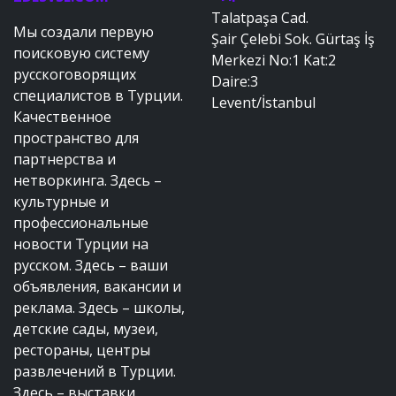
Talatpaşa Cad.
Мы создали первую
Şair Çelebi Sok. Gürtaş İş
поисковую систему
Merkezi No:1 Kat:2
русскоговорящих
Daire:3
специалистов в Турции.
Levent/İstanbul
Качественное
пространство для
партнерства и
нетворкинга. Здесь –
культурные и
профессиональные
новости Турции на
русском. Здесь – ваши
объявления, вакансии и
реклама. Здесь – школы,
детские сады, музеи,
рестораны, центры
развлечений в Турции.
Здесь – выставки,