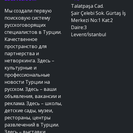
Talatpaşa Cad.
Мы создали первую
Şair Çelebi Sok. Gürtaş İş
поисковую систему
Merkezi No:1 Kat:2
русскоговорящих
Daire:3
специалистов в Турции.
Levent/İstanbul
Качественное
пространство для
партнерства и
нетворкинга. Здесь –
культурные и
профессиональные
новости Турции на
русском. Здесь – ваши
объявления, вакансии и
реклама. Здесь – школы,
детские сады, музеи,
рестораны, центры
развлечений в Турции.
Здесь – выставки,