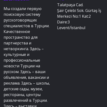
Talatpaşa Cad.
Мы создали первую
Şair Çelebi Sok. Gürtaş İş
поисковую систему
Merkezi No:1 Kat:2
русскоговорящих
Daire:3
специалистов в Турции.
Levent/İstanbul
Качественное
пространство для
партнерства и
нетворкинга. Здесь –
культурные и
профессиональные
новости Турции на
русском. Здесь – ваши
объявления, вакансии и
реклама. Здесь – школы,
детские сады, музеи,
рестораны, центры
развлечений в Турции.
Здесь – выставки,