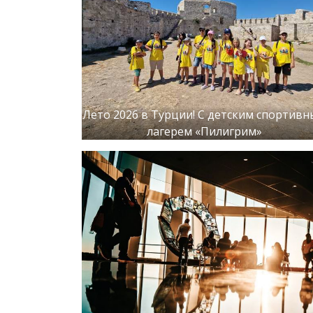
Лето 2026 в Турции! С детским спортив
лагерем «Пилигрим»