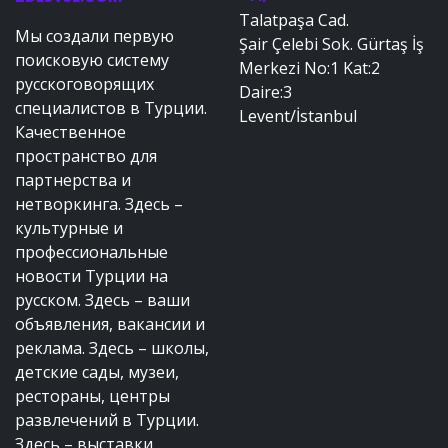
Talatpaşa Cad.
Мы создали первую
Şair Çelebi Sok. Gürtaş İş
поисковую систему
Merkezi No:1 Kat:2
русскоговорящих
Daire:3
специалистов в Турции.
Levent/İstanbul
Качественное
пространство для
партнерства и
нетворкинга. Здесь –
культурные и
профессиональные
новости Турции на
русском. Здесь – ваши
объявления, вакансии и
реклама. Здесь – школы,
детские сады, музеи,
рестораны, центры
развлечений в Турции.
Здесь – выставки,