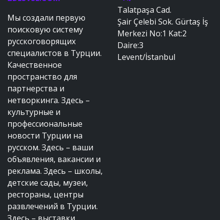
Talatpaşa Cad.
Мы создали первую
Şair Çelebi Sok. Gürtaş İş
поисковую систему
Merkezi No:1 Kat:2
русскоговорящих
Daire:3
специалистов в Турции.
Levent/İstanbul
Качественное
пространство для
партнерства и
нетворкинга. Здесь –
культурные и
профессиональные
новости Турции на
русском. Здесь – ваши
объявления, вакансии и
реклама. Здесь – школы,
детские сады, музеи,
рестораны, центры
развлечений в Турции.
Здесь – выставки,