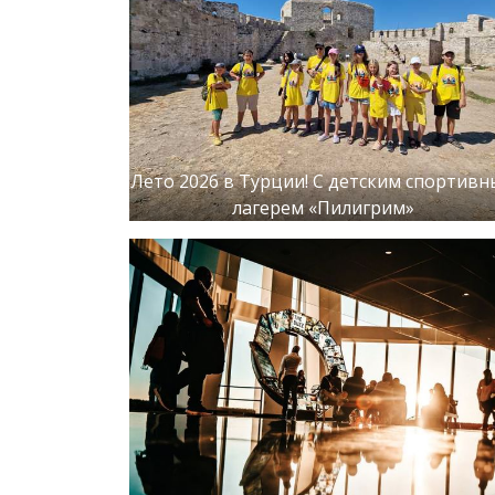
Лето 2026 в Турции! С детским спортив
лагерем «Пилигрим»