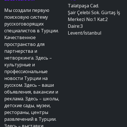
Talatpaşa Cad.
Мы создали первую
Şair Çelebi Sok. Gürtaş İş
поисковую систему
Merkezi No:1 Kat:2
русскоговорящих
Daire:3
специалистов в Турции.
Levent/İstanbul
Качественное
пространство для
партнерства и
нетворкинга. Здесь –
культурные и
профессиональные
новости Турции на
русском. Здесь – ваши
объявления, вакансии и
реклама. Здесь – школы,
детские сады, музеи,
рестораны, центры
развлечений в Турции.
Здесь – выставки,