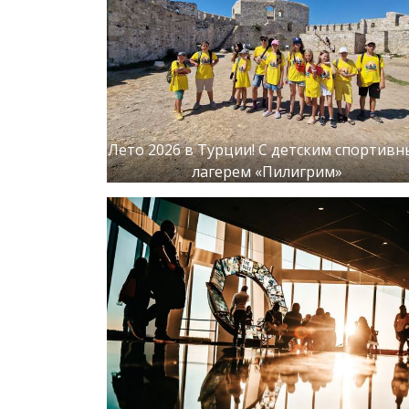
Лето 2026 в Турции! С детским спортив
лагерем «Пилигрим»