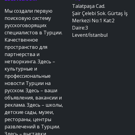
Talatpaşa Cad.
Мы создали первую
Şair Çelebi Sok. Gürtaş İş
поисковую систему
Merkezi No:1 Kat:2
русскоговорящих
Daire:3
специалистов в Турции.
Levent/İstanbul
Качественное
пространство для
партнерства и
нетворкинга. Здесь –
культурные и
профессиональные
новости Турции на
русском. Здесь – ваши
объявления, вакансии и
реклама. Здесь – школы,
детские сады, музеи,
рестораны, центры
развлечений в Турции.
Здесь – выставки,