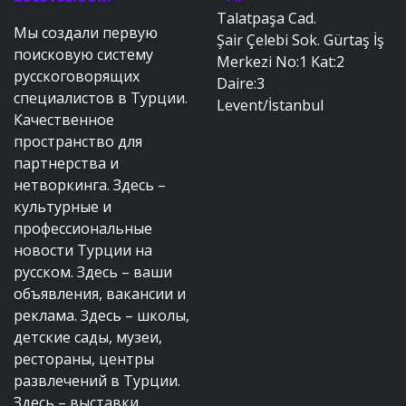
Talatpaşa Cad.
Мы создали первую
Şair Çelebi Sok. Gürtaş İş
поисковую систему
Merkezi No:1 Kat:2
русскоговорящих
Daire:3
специалистов в Турции.
Levent/İstanbul
Качественное
пространство для
партнерства и
нетворкинга. Здесь –
культурные и
профессиональные
новости Турции на
русском. Здесь – ваши
объявления, вакансии и
реклама. Здесь – школы,
детские сады, музеи,
рестораны, центры
развлечений в Турции.
Здесь – выставки,