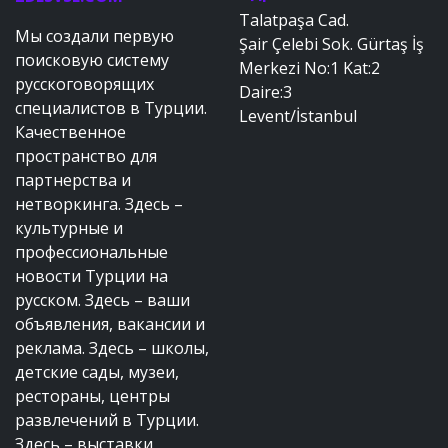
Talatpaşa Cad.
Мы создали первую
Şair Çelebi Sok. Gürtaş İş
поисковую систему
Merkezi No:1 Kat:2
русскоговорящих
Daire:3
специалистов в Турции.
Levent/İstanbul
Качественное
пространство для
партнерства и
нетворкинга. Здесь –
культурные и
профессиональные
новости Турции на
русском. Здесь – ваши
объявления, вакансии и
реклама. Здесь – школы,
детские сады, музеи,
рестораны, центры
развлечений в Турции.
Здесь – выставки,