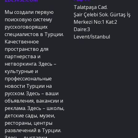
Talatpaşa Cad.
Мы создали первую
Şair Çelebi Sok. Gürtaş İş
поисковую систему
Merkezi No:1 Kat:2
русскоговорящих
Daire:3
специалистов в Турции.
Levent/İstanbul
Качественное
пространство для
партнерства и
нетворкинга. Здесь –
культурные и
профессиональные
новости Турции на
русском. Здесь – ваши
объявления, вакансии и
реклама. Здесь – школы,
детские сады, музеи,
рестораны, центры
развлечений в Турции.
Здесь – выставки,