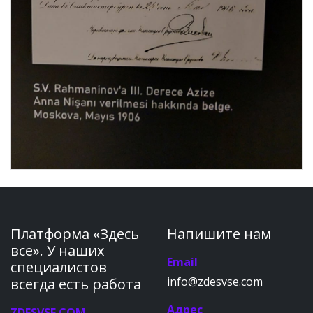
Платформа «Здесь
Напишите нам
все». У наших
Email
специалистов
info@zdesvse.com
всегда есть работа
Адрес
ZDESVSE.COM