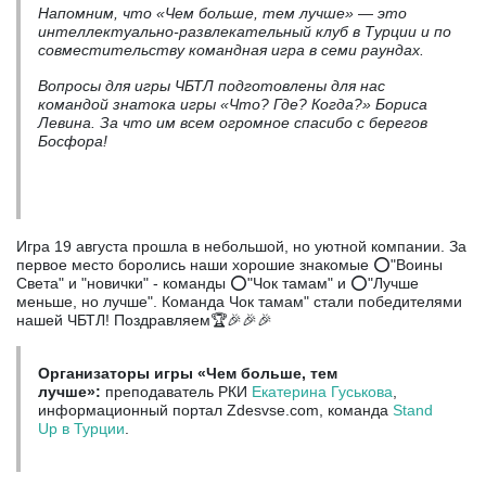
Напомним, что «Чем больше, тем лучше»
—
это
интеллектуально-развлекательный клуб в Турции и по
совместительству командная игра в семи раундах.
Вопросы для игры ЧБТЛ подготовлены для нас
командой знатока игры «Что? Где? Когда?» Бориса
Левина. За что им всем огромное спасибо с берегов
Босфора!
Игра 19 августа прошла в небольшой, но уютной компании. За
первое место боролись наши хорошие знакомые ⭕"Воины
Света" и "новички" - команды ⭕"Чок тамам" и ⭕"Лучше
меньше, но лучше". Команда Чок тамам" стали победителями
нашей ЧБТЛ! Поздравляем🏆🎉🎉🎉
Организаторы игры «Чем больше, тем
лучше»:
преподаватель РКИ
Екатерина Гуськова
,
информационный портал Zdesvse.com, команда
Stand
Up в Турции
.