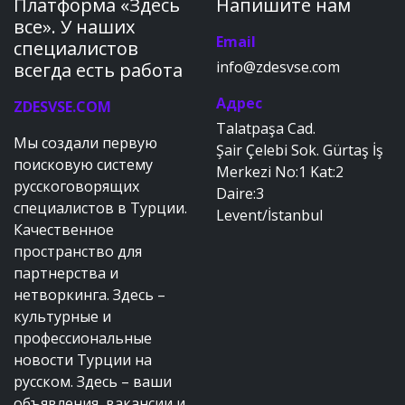
Платформа «Здесь
Напишите нам
все». У наших
Email
специалистов
info@zdesvse.com
всегда есть работа
Адрес
ZDESVSE.COM
Talatpaşa Cad.
Мы создали первую
Şair Çelebi Sok. Gürtaş İş
поисковую систему
Merkezi No:1 Kat:2
русскоговорящих
Daire:3
специалистов в Турции.
Levent/İstanbul
Качественное
пространство для
партнерства и
нетворкинга. Здесь –
культурные и
профессиональные
новости Турции на
русском. Здесь – ваши
объявления, вакансии и