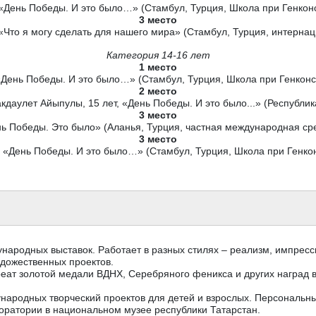
 «День Победы. И это было…» (Стамбул, Турция, Школа при Генкон
3 место
 «Что я могу сделать для нашего мира» (Стамбул, Турция, интерна
Категория 14-16 лет
1 место
 «День Победы. И это было…» (Стамбул, Турция, Школа при Генконс
2 место
даулет Айыпулы, 15 лет, «День Победы. И это было...» (Республик
3 место
ень Победы. Это было» (Аланья, Турция, частная международная ср
3 место
, «День Победы. И это было…» (Стамбул, Турция, Школа при Генко
дународных выставок. Работает в разных стилях – реализм, импрес
дожественных проектов.
реат золотой медали ВДНХ, Серебряного феникса и других наград 
ународных творческий проектов для детей и взрослых. Персональны
оратории в национальном музее республики Татарстан.