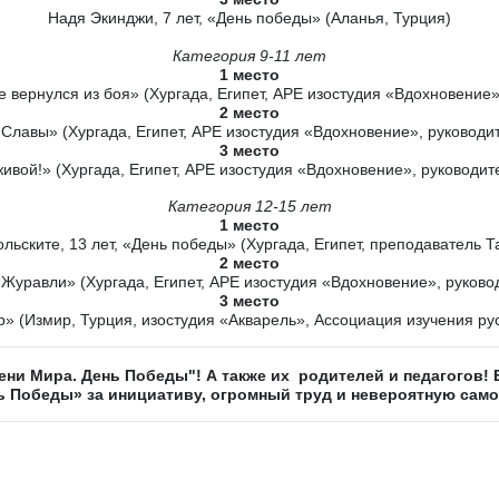
Надя Экинджи, 7 лет, «День победы» (Аланья, Турция)
Категория 9-11 лет
1 место
е вернулся из боя» (Хургада, Египет, АРЕ изостудия «Вдохновени
2 место
я Славы» (Хургада, Египет, АРЕ изостудия «Вдохновение», руковод
3 место
живой!» (Хургада, Египет, АРЕ изостудия «Вдохновение», руковод
Категория 12-15 лет
1 место
льските, 13 лет, «День победы» (Хургада, Египет, преподаватель Т
2 место
 «Журавли» (Хургада, Египет, АРЕ изостудия «Вдохновение», руков
3 место
» (Измир, Турция, изостудия «Акварель», Ассоциация изучения рус
ени Мира. День Победы"! А также их родителей и педагогов
ь Победы» за инициативу, огромный труд и невероятную самоо