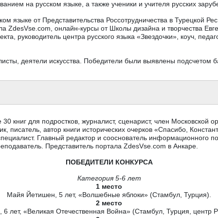
анием на русском языке, а также ученики и учителя русских зару
ском языке от Представительства Россотрудничества в Турецкой Р
а ZdesVse.com, онлайн-курсы от Школы дизайна и творчества Евг
кта, руководитель центра русского языка «Звездочки», коуч, педа
исты, деятели искусства. Победители были выявлены подсчетом б
е 30 книг для подростков, журналист, сценарист, член Московской 
к, писатель, автор книги исторических очерков «Спасибо, Констан
-специалист. Главный редактор и сооснователь информационного п
реподаватель. Представитель портала ZdesVse.com в Анкаре.
ПОБЕДИТЕЛИ КОНКУРСА
Категория 5-6 лет
1 место
Майя Йетишен, 5 лет, «Волшебные яблоки» (Стамбул, Турция).
2 место
, 6 лет, «Великая Отечественная Война» (Стамбул, Турция, центр Р