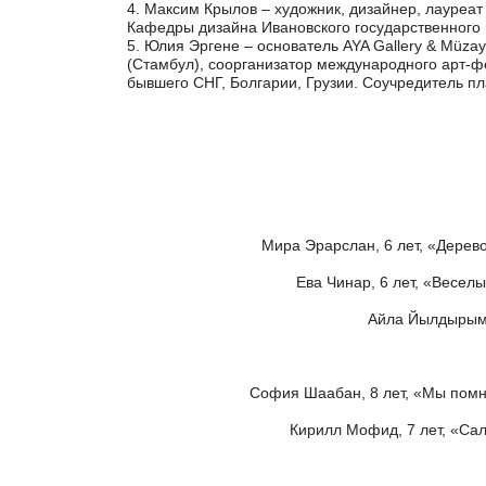
4. Максим Крылов – художник, дизайнер, лауреа
Кафедры дизайна Ивановского государственного 
5. Юлия Эргене – основатель AYA Gallery & Müza
(Стамбул), соорганизатор международного арт-фес
бывшего СНГ, Болгарии, Грузии. Соучредитель п
Мира Эрарслан, 6 лет, «Дерев
Ева Чинар, 6 лет, «Весел
Айла Йылдырым, 
София Шаабан, 8 лет, «Мы помн
Кирилл Мофид, 7 лет, «Сал