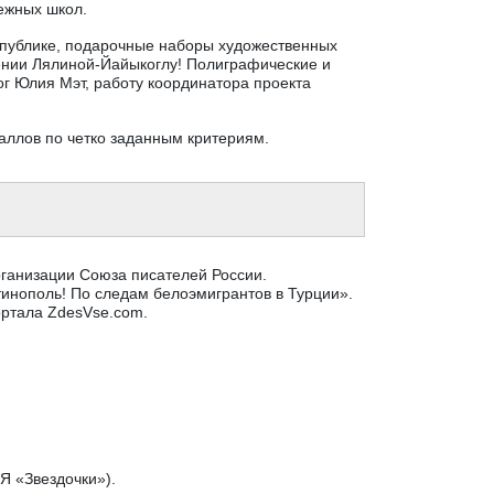
бежных школ.
еспублике, подарочные наборы художественных
ении Лялиной-Йайыкоглу! Полиграфические и
гог Юлия Мэт, работу координатора проекта
аллов по четко заданным критериям.
организации Союза писателей России.
тинополь! По следам белоэмигрантов в Турции».
ортала ZdesVse.com.
Я «Звездочки»).