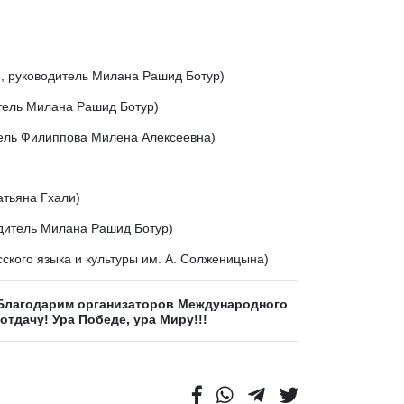
е», руководитель Милана Рашид Ботур)
итель Милана Рашид Ботур)
итель Филиппова Милена Алексеевна)
атьяна Гхали)
одитель Милана Рашид Ботур)
ского языка и культуры им. А. Солженицына)
! Благодарим организаторов Международного
тдачу! Ура Победе, ура Миру!!!