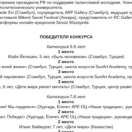
т премии президента РФ по поддержке талантливой молодежи. Чле
политехнического университета.
yede Evi (Стамбул), соучредитель ARP Gallery (Стамбул), ведущая
тиваля Bilkent Sanat Festival (Анкара), представитель от RC Galle
латформы онлайн-аукционов Sessiz Müzayede.
ПОБЕДИТЕЛИ КОНКУРСА
Категория 5-6 лет
1 место
Майя Йетишен, 5 лет, «Быть человеком» (Стамбул, Турция)
2 место
о моей жизни» (Стамбул, Турция, школа искусств SunArt Academy, 
3 место
ый паровозик» (Стамбул, Турция, школа искусств SunArt Academy, п
3 место
6 лет, «Дети мира умеют мечтать» (Стамбул, Турция, центр разви
Категория 7-8 лет
1 место
им! Мы гордимся» (Хургада, Египет, АРЕ ОЦ «Наши традиции», ру
2 место
ют. Победа!» (Хургада, Египет, АРЕ ОЦ «Наши традиции», руково
2 место
Ильяс Баймурат, 7 лет, «Дети мира» (Казахстан)
3 место