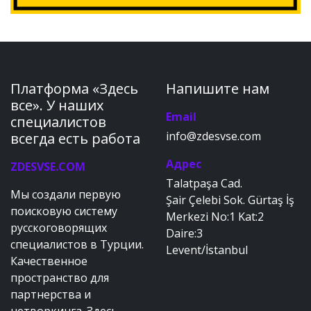
Платформа «Здесь
Напишите нам
все». У наших
Email
специалистов
info@zdesvse.com
всегда есть работа
Адрес
ZDESVSE.COM
Talatpaşa Cad.
Мы создали первую
Şair Çelebi Sok. Gürtaş İş
поисковую систему
Merkezi No:1 Kat:2
русскоговорящих
Daire:3
специалистов в Турции.
Levent/İstanbul
Качественное
пространство для
партнерства и
нетворкинга. Здесь –