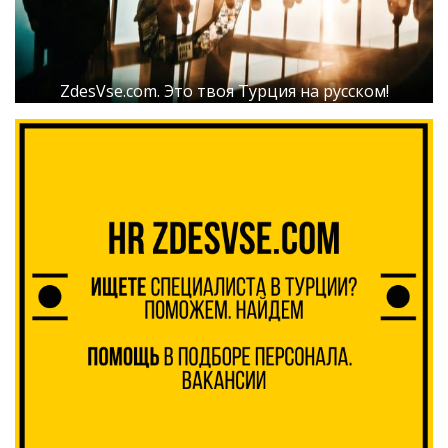
ZdesVse.com. Это твоя Турция на русском!