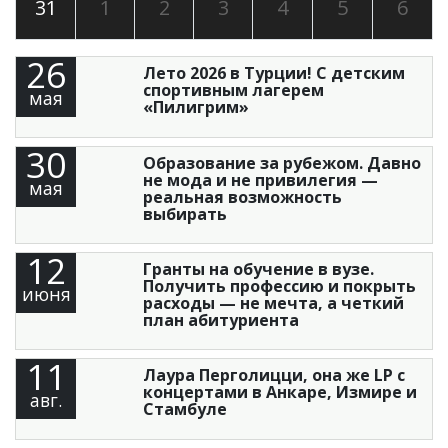
31
1
2
3
4
5
6
26
Лето 2026 в Турции! С детским
спортивным лагерем
мая
«Пилигрим»
30
Образование за рубежом. Давно
не мода и не привилегия —
мая
реальная возможность
выбирать
12
Гранты на обучение в вузе.
Получить профессию и покрыть
июня
расходы — не мечта, а четкий
план абитуриента
11
Лаура Перголицци, она же LP с
концертами в Анкаре, Измире и
авг.
Стамбуле