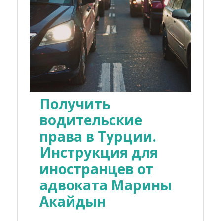
Получить
водительские
права в Турции.
Инструкция для
иностранцев от
адвоката Марины
Акайдын