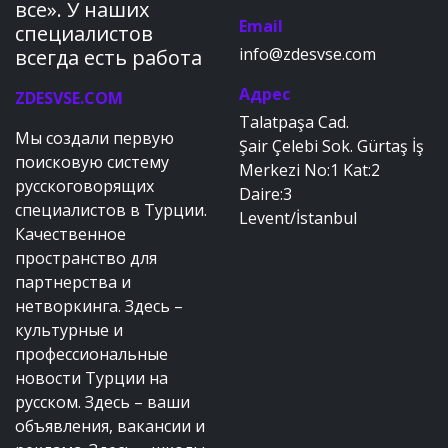
все». У наших
Email
специалистов
info@zdesvse.com
всегда есть работа
Адрес
ZDESVSE.COM
Talatpaşa Cad.
Мы создали первую
Şair Çelebi Sok. Gürtaş İş
поисковую систему
Merkezi No:1 Kat:2
русскоговорящих
Daire:3
специалистов в Турции.
Levent/İstanbul
Качественное
пространство для
партнерства и
нетворкинга. Здесь –
культурные и
профессиональные
новости Турции на
русском. Здесь – ваши
объявления, вакансии и