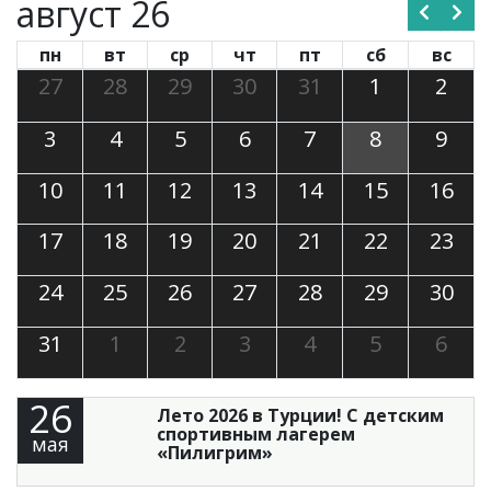
август 26
пн
вт
ср
чт
пт
сб
вс
27
28
29
30
31
1
2
3
4
5
6
7
8
9
10
11
12
13
14
15
16
17
18
19
20
21
22
23
24
25
26
27
28
29
30
31
1
2
3
4
5
6
26
Лето 2026 в Турции! С детским
спортивным лагерем
мая
«Пилигрим»