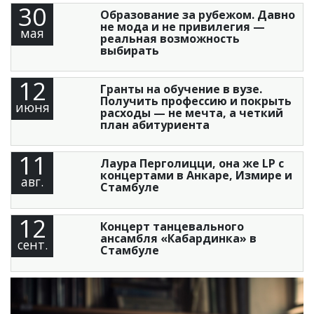
30
Образование за рубежом. Давно
не мода и не привилегия —
мая
реальная возможность
выбирать
12
Гранты на обучение в вузе.
Получить профессию и покрыть
июня
расходы — не мечта, а четкий
план абитуриента
11
Лаура Перголицци, она же LP с
концертами в Анкаре, Измире и
авг.
Стамбуле
12
Концерт танцевального
ансамбля «Кабардинка» в
сент.
Стамбуле