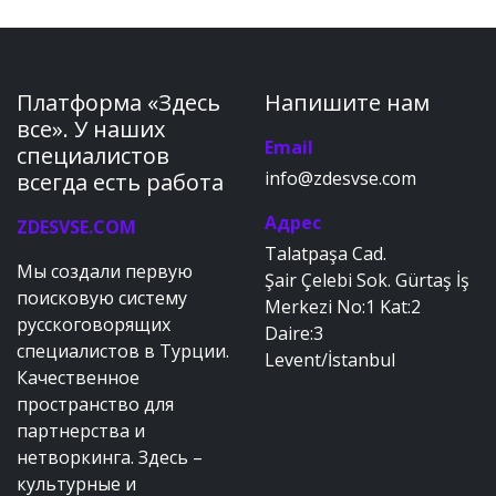
Платформа «Здесь
Напишите нам
все». У наших
Email
специалистов
info@zdesvse.com
всегда есть работа
Адрес
ZDESVSE.COM
Talatpaşa Cad.
Мы создали первую
Şair Çelebi Sok. Gürtaş İş
поисковую систему
Merkezi No:1 Kat:2
русскоговорящих
Daire:3
специалистов в Турции.
Levent/İstanbul
Качественное
пространство для
партнерства и
нетворкинга. Здесь –
культурные и