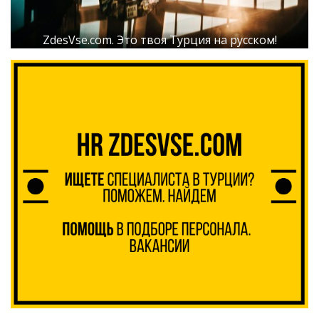
ZdesVse.com. Это твоя Турция на русском!