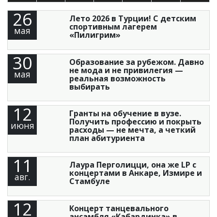
26
Лето 2026 в Турции! С детским
спортивным лагерем
мая
«Пилигрим»
30
Образование за рубежом. Давно
не мода и не привилегия —
мая
реальная возможность
выбирать
12
Гранты на обучение в вузе.
Получить профессию и покрыть
июня
расходы — не мечта, а четкий
план абитуриента
11
Лаура Перголицци, она же LP с
концертами в Анкаре, Измире и
авг.
Стамбуле
12
Концерт танцевального
ансамбля «Кабардинка» в