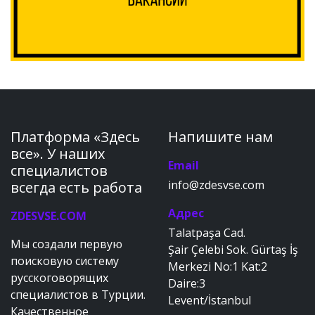
Платформа «Здесь
Напишите нам
все». У наших
Email
специалистов
info@zdesvse.com
всегда есть работа
Адрес
ZDESVSE.COM
Talatpaşa Cad.
Мы создали первую
Şair Çelebi Sok. Gürtaş İş
поисковую систему
Merkezi No:1 Kat:2
русскоговорящих
Daire:3
специалистов в Турции.
Levent/İstanbul
Качественное