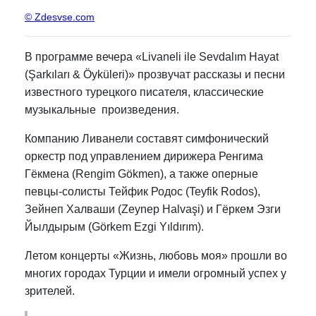
© Zdesvse.com
В программе вечера «Livaneli ile Sevdalım Hayat
(Şarkıları & Öyküleri)» прозвучат рассказы и песни
известного турецкого писателя, классические
музыкальные произведения.
Компанию Ливанели составят симфонический
оркестр под управлением дирижера Ренгима
Гёкмена (Rengim Gökmen), а также оперные
певцы-солисты Тейфик Родос (Teyfik Rodos),
Зейнеп Халваши (Zeynep Halvaşi) и Гёркем Эзги
Йылдырым (Görkem Ezgi Yıldırım).
Летом концерты «Жизнь, любовь моя» прошли во
многих городах Турции и имели огромный успех у
зрителей.