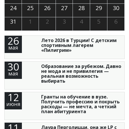
24
25
26
27
28
29
30
31
1
2
3
4
5
6
26
Лето 2026 в Турции! С детским
спортивным лагерем
мая
«Пилигрим»
30
Образование за рубежом. Давно
не мода и не привилегия —
мая
реальная возможность
выбирать
12
Гранты на обучение в вузе.
Получить профессию и покрыть
июня
расходы — не мечта, а четкий
план абитуриента
11
Лаура Перголицци, она же LP с