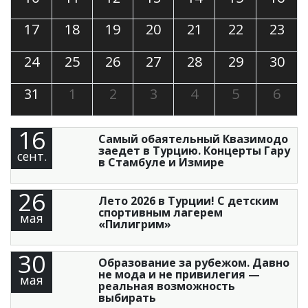
17
18
19
20
21
22
23
24
25
26
27
28
29
30
31
1
2
3
4
5
6
16
Самый обаятельный Квазимодо
заедет в Турцию. Концерты Гару
сент.
в Стамбуле и Измире
26
Лето 2026 в Турции! С детским
спортивным лагерем
мая
«Пилигрим»
30
Образование за рубежом. Давно
не мода и не привилегия —
мая
реальная возможность
выбирать