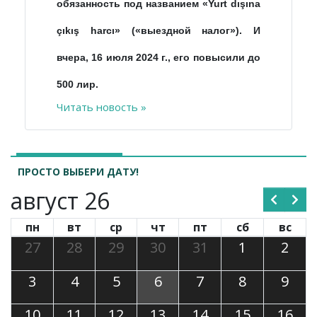
обязанность под названием «Yurt dışına
çıkış harcı» («выездной налог»). И
вчера, 16 июля 2024 г., его повысили до
500 лир.
Читать новость »
ПРОСТО ВЫБЕРИ ДАТУ!
август 26
пн
вт
ср
чт
пт
сб
вс
27
28
29
30
31
1
2
3
4
5
6
7
8
9
10
11
12
13
14
15
16