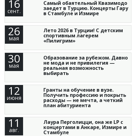
16
Самый обаятельный Квазимодо
заедет в Турцию. Концерты Гару
сент.
в Стамбуле и Измире
26
Лето 2026 в Турции! С детским
спортивным лагерем
мая
«Пилигрим»
30
Образование за рубежом. Давно
не мода и не привилегия —
мая
реальная возможность
выбирать
12
Гранты на обучение в вузе.
Получить профессию и покрыть
июня
расходы — не мечта, а четкий
план абитуриента
11
Лаура Перголицци, она же LP с
концертами в Анкаре, Измире и
авг.
Стамбуле