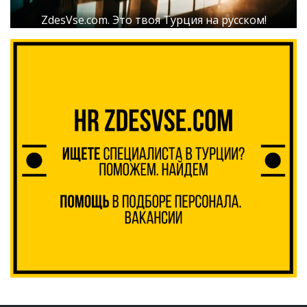
ZdesVse.com. Это твоя Турция на русском!