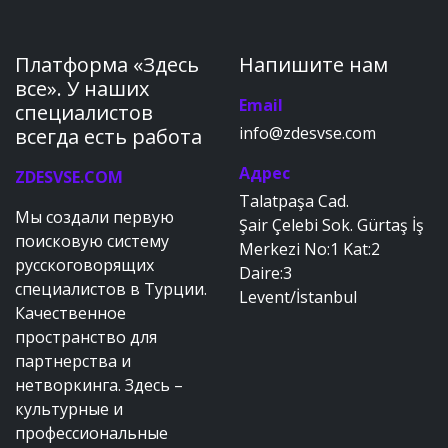
Платформа «Здесь
Напишите нам
все». У наших
Email
специалистов
info@zdesvse.com
всегда есть работа
Адрес
ZDESVSE.COM
Talatpaşa Cad.
Мы создали первую
Şair Çelebi Sok. Gürtaş İş
поисковую систему
Merkezi No:1 Kat:2
русскоговорящих
Daire:3
специалистов в Турции.
Levent/İstanbul
Качественное
пространство для
партнерства и
нетворкинга. Здесь –
культурные и
профессиональные