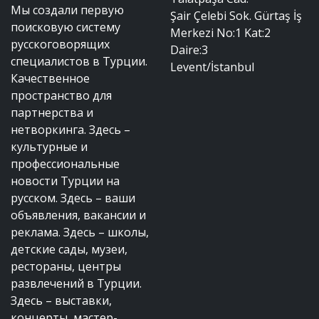
Мы создали первую
Şair Çelebi Sok. Gürtaş İş
поисковую систему
Merkezi No:1 Kat:2
русскоговорящих
Daire:3
специалистов в Турции.
Levent/İstanbul
Качественное
пространство для
партнерства и
нетворкинга. Здесь –
культурные и
профессиональные
новости Турции на
русском. Здесь – ваши
объявления, вакансии и
реклама. Здесь – школы,
детские сады, музеи,
рестораны, центры
развлечений в Турции.
Здесь – выставки,
концерты, мастер-