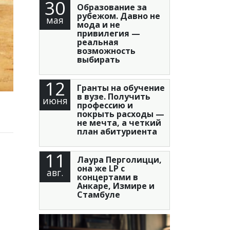
30
Образование за
рубежом. Давно не
мая
мода и не
привилегия —
реальная
возможность
выбирать
12
Гранты на обучение
в вузе. Получить
июня
профессию и
покрыть расходы —
не мечта, а четкий
план абитуриента
11
Лаура Перголицци,
она же LP с
авг.
концертами в
Анкаре, Измире и
Стамбуле