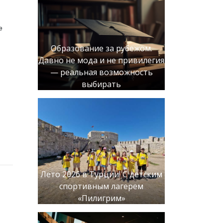
е
Образование за рубежом.
Давно не мода и не привилегия
— реальная возможность
выбирать
Лето 2026 в Турции! С детским
спортивным лагерем
«Пилигрим»