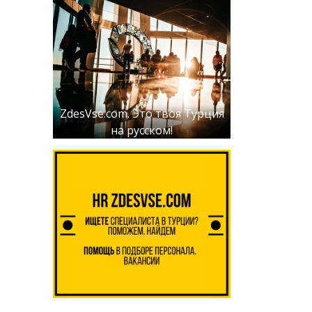
ZdesVse.com. Это твоя Турция
на русском!