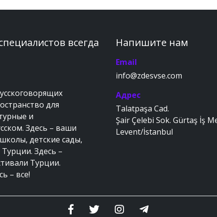
 специалистов всегда
Напишите нам
Email
info@zdesvse.com
русскоговорящих
Адрес
ространство для
Talatpaşa Cad.
ьтурные и
Şair Çelebi Sok. Gürtaş İş M
сском. Здесь – ваши
Levent/İstanbul
 школы, детские сады,
 Турции. Здесь –
стивали Турции.
ь – все!