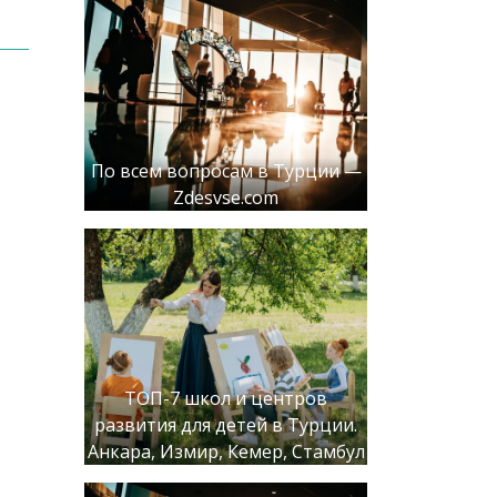
По всем вопросам в Турции —
Zdesvse.com
ТОП-7 школ и центров
развития для детей в Турции.
Анкара, Измир, Кемер, Стамбул