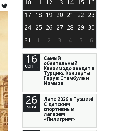
10
11
12
13
14
15
16
17
18
19
20
21
22
23
24
25
26
27
28
29
30
31
1
2
3
4
5
6
16
Самый
обаятельный
сент.
Квазимодо заедет в
Турцию. Концерты
Гару в Стамбуле и
Измире
26
Лето 2026 в Турции!
С детским
мая
спортивным
лагерем
«Пилигрим»