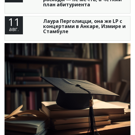
план абитуриента
11
Лаура Перголицци, она же LP с
концертами в Анкаре, Измире и
авг.
Стамбуле