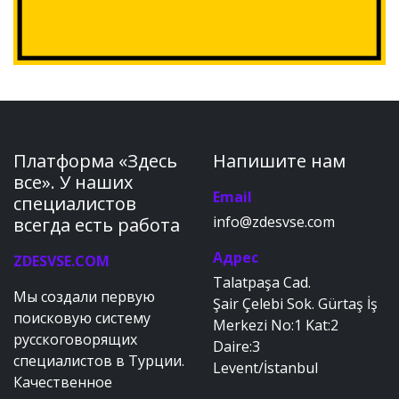
Платформа «Здесь
Напишите нам
все». У наших
Email
специалистов
info@zdesvse.com
всегда есть работа
Адрес
ZDESVSE.COM
Talatpaşa Cad.
Мы создали первую
Şair Çelebi Sok. Gürtaş İş
поисковую систему
Merkezi No:1 Kat:2
русскоговорящих
Daire:3
специалистов в Турции.
Levent/İstanbul
Качественное