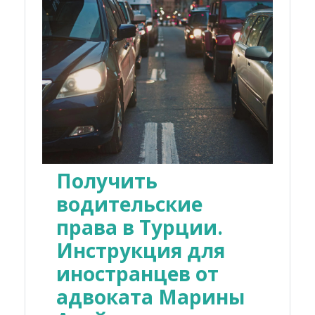
Получить
водительские
права в Турции.
Инструкция для
иностранцев от
адвоката Марины