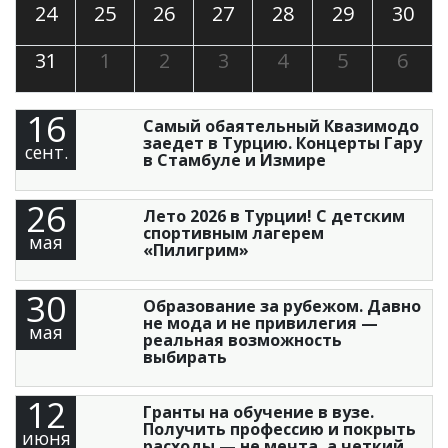
24
25
26
27
28
29
30
31
1
2
3
4
5
6
16
Самый обаятельный Квазимодо
заедет в Турцию. Концерты Гару
сент.
в Стамбуле и Измире
26
Лето 2026 в Турции! С детским
спортивным лагерем
мая
«Пилигрим»
30
Образование за рубежом. Давно
не мода и не привилегия —
мая
реальная возможность
выбирать
12
Гранты на обучение в вузе.
Получить профессию и покрыть
июня
расходы — не мечта, а четкий