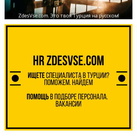
ZdesVse.com. Это твоя Турция на русском!