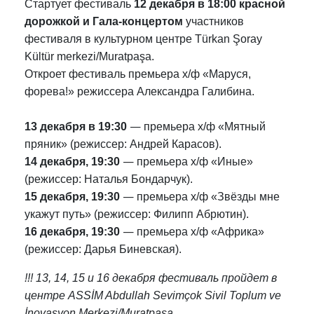
Стартует фестиваль
12 декабря в 18:00 красной
дорожкой и Гала-концертом
участников
фестиваля в культурном центре Türkan Şoray
Kültür merkezi/Muratpaşa.
Откроет фестиваль премьера х/ф «Маруся,
форева!» режиссера Александра Галибина.
—
13 декабря в 19:30
премьера х/ф «Мятный
пряник» (режиссер: Андрей Карасов).
—
14 декабря, 19:30
премьера х/ф «Иные»
(режиссер: Наталья Бондарчук).
—
15 декабря, 19:30
премьера х/ф «Звёзды мне
укажут путь» (режиссер: Филипп Абрютин).
—
16 декабря, 19:30
премьера х/ф «Африка»
(режиссер: Дарья Биневская).
!!! 13, 14, 15 и 16 декабря фестиваль пройдет в
центре ASSİM Abdullah Sevimçok Sivil Toplum ve
İnovasyon Merkezi/Muratpaşa.