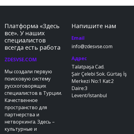
Платформа «Здесь
Напишите нам
все». У наших
Email
специалистов
info@zdesvse.com
всегда есть работа
Адрес
ZDESVSE.COM
Talatpaşa Cad.
Мы создали первую
Şair Çelebi Sok. Gürtaş İş
поисковую систему
Merkezi No:1 Kat:2
русскоговорящих
Daire:3
специалистов в Турции.
Levent/İstanbul
Качественное
пространство для
партнерства и
нетворкинга. Здесь –
культурные и