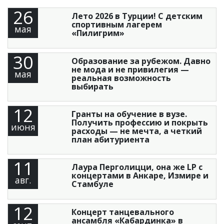
26
Лето 2026 в Турции! С детским
спортивным лагерем
мая
«Пилигрим»
30
Образование за рубежом. Давно
не мода и не привилегия —
мая
реальная возможность
выбирать
12
Гранты на обучение в вузе.
Получить профессию и покрыть
июня
расходы — не мечта, а четкий
план абитуриента
11
Лаура Перголицци, она же LP с
концертами в Анкаре, Измире и
авг.
Стамбуле
12
Концерт танцевального
ансамбля «Кабардинка» в