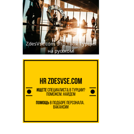
ZdesVse.com. Это твоя Турция
на русском!