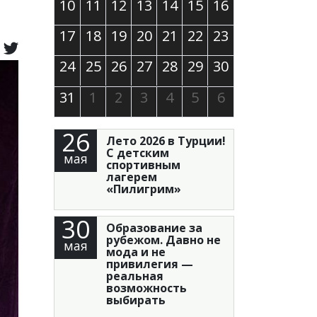
10
11
12
13
14
15
16
17
18
19
20
21
22
23
24
25
26
27
28
29
30
31
1
2
3
4
5
6
26
Лето 2026 в Турции!
С детским
мая
спортивным
лагерем
«Пилигрим»
30
Образование за
рубежом. Давно не
мая
мода и не
привилегия —
реальная
возможность
выбирать