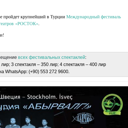
ере пройдет крупнейший в Турции
Международный фестиваль
х театров «РОСТОК»
.
и!
осещение
всех фестивальных спектаклей
:
0 лир
;
3 спектакля – 350 лир
;
4 спектакля – 400 лир
а WhatsApp: (+90) 553 272 9600.