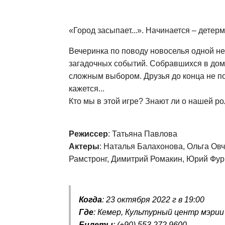
«Город засыпает...». Начинается – детер
Вечеринка по поводу новоселья одной не
загадочных событий. Собравшихся в доме
сложным выбором. Друзья до конца не пон
кажется...
Кто мы в этой игре? Знают ли о нашей р
Режиссер
: Татьяна Павлова
Актеры
: Наталья Балахонова, Ольга Ов
Рамстронг, Димитрий Ромакин, Юрий Фур
Когда
: 23 октября 2022 г в 19:00
Где
: Кемер, Культурный центр мэрии
Билеты
: (+90) 553 272 9600