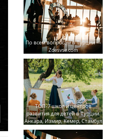
По всем вопросам в Турции —
Zdesvse.com
ТОП-7 школ и центров
развития для детей в Турции.
Анкара, Измир, Кемер, Стамбул