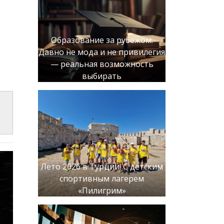
Образование за рубежом.
Давно не мода и не привилегия
— реальная возможность
выбирать
Лето 2026 в Турции! С детским
спортивным лагерем
«Пилигрим»