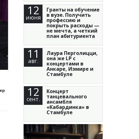
12
Гранты на обучение
в вузе. Получить
июня
профессию и
покрыть расходы —
не мечта, а четкий
план абитуриента
11
Лаура Перголицци,
она же LP с
авг.
концертами в
Анкаре, Измире и
Стамбуле
12
Концерт
лер
танцевального
сент.
ансамбля
«Кабардинка» в
Стамбуле