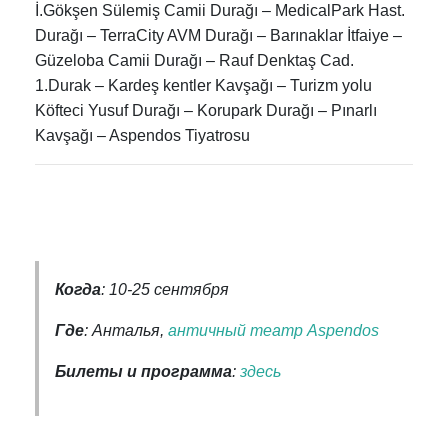
İ.Gökşen Sülemiş Camii Durağı – MedicalPark Hast.
Durağı – TerraCity AVM Durağı – Barınaklar İtfaiye –
Güzeloba Camii Durağı – Rauf Denktaş Cad.
1.Durak – Kardeş kentler Kavşağı – Turizm yolu
Köfteci Yusuf Durağı – Korupark Durağı – Pınarlı
Kavşağı – Aspendos Tiyatrosu
Когда
: 10-25 сентября
Где
: Анталья,
античный театр Aspendos
Билеты и программа
:
здесь