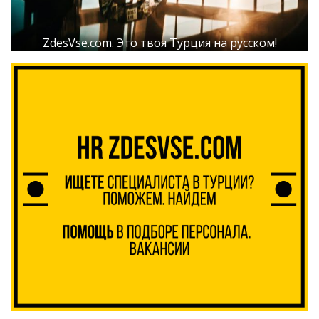
ZdesVse.com. Это твоя Турция на русском!