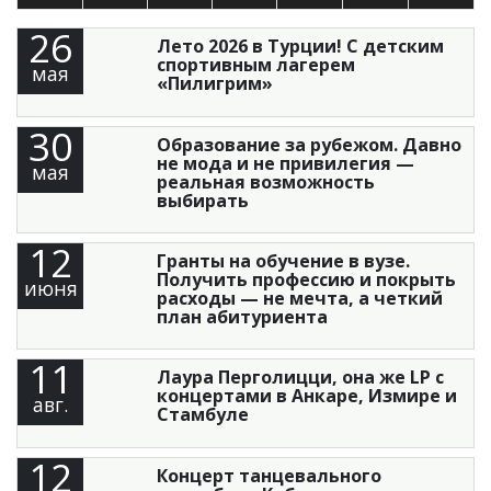
26
Лето 2026 в Турции! С детским
спортивным лагерем
мая
«Пилигрим»
30
Образование за рубежом. Давно
не мода и не привилегия —
мая
реальная возможность
выбирать
12
Гранты на обучение в вузе.
Получить профессию и покрыть
июня
расходы — не мечта, а четкий
план абитуриента
11
Лаура Перголицци, она же LP с
концертами в Анкаре, Измире и
авг.
Стамбуле
12
Концерт танцевального