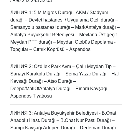
/ +90 242 243 32 03
ЛИНИЯ 1: 5 M Migros Durağı - AKM / Stadyum
durağı – Devlet hastanesi / Uygulama Oteli durağı –
Samanyolu pastanesi durağı – MarkAntalya durağı –
Antalya Büyükşehir Belediyesi – Mevlana Üst geçit –
Meydan PTT durağı – Meydan Otobüs Depolama -
Topçular – Cırnık Köprüsü – Aspendos
ЛИНИЯ 2: Özdilek Park Avm – Çallı Meydan Tıp –
Sanayi Karakolu Durağı – Sema Yazar Durağı – Hal
Kavşağı Durağı – Atso Durağı –
Deepo/MallOfAntalya Durağı – Pınarlı Kavşağı –
Aspendos Tiyatrosu
ЛИНИЯ 3: Antalya Büyükşehir Belediyesi - B.Onat
Anadolu Hast. Durağı – B.Onat Nur Past. Durağı –
Sampi Kavşağı Adopen Durağı – Dedeman Durağı –