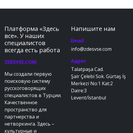
Платформа «Здесь
Напишите нам
все». У наших
Email
специалистов
info@zdesvse.com
всегда есть работа
Адрес
ZDESVSE.COM
Talatpaşa Cad.
Мы создали первую
Şair Çelebi Sok. Gürtaş İş
поисковую систему
Merkezi No:1 Kat:2
русскоговорящих
Daire:3
специалистов в Турции.
Levent/İstanbul
Качественное
пространство для
партнерства и
нетворкинга. Здесь –
культурные и