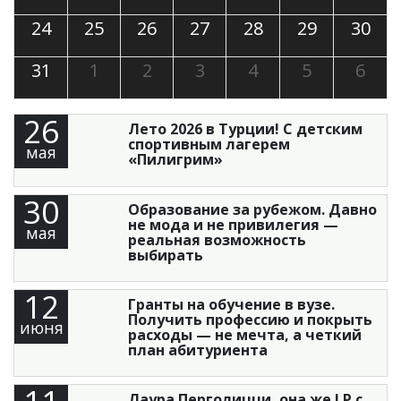
24
25
26
27
28
29
30
31
1
2
3
4
5
6
26
Лето 2026 в Турции! С детским
спортивным лагерем
мая
«Пилигрим»
30
Образование за рубежом. Давно
не мода и не привилегия —
мая
реальная возможность
выбирать
12
Гранты на обучение в вузе.
Получить профессию и покрыть
июня
расходы — не мечта, а четкий
план абитуриента
11
Лаура Перголицци, она же LP с