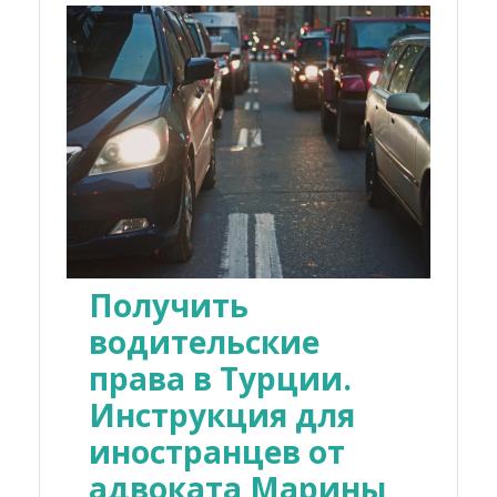
Получить
водительские
права в Турции.
Инструкция для
иностранцев от
адвоката Марины