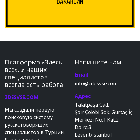
Платформа «Здесь
Напишите нам
все». У наших
Email
специалистов
info@zdesvse.com
всегда есть работа
Адрес
ZDESVSE.COM
Talatpaşa Cad.
Мы создали первую
Şair Çelebi Sok. Gürtaş İş
поисковую систему
Merkezi No:1 Kat:2
русскоговорящих
Daire:3
специалистов в Турции.
Levent/İstanbul
Качественное