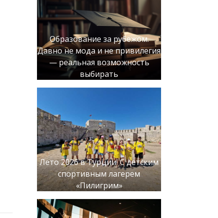
Образование за рубежом.
Давно не мода и не привилегия
— реальная возможность
выбирать
Лето 2026 в Турции! С детским
спортивным лагерем
«Пилигрим»