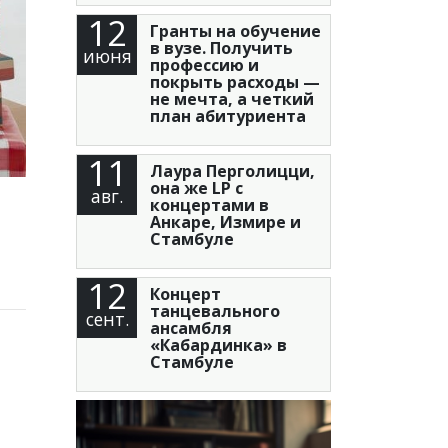
12
Гранты на обучение
в вузе. Получить
июня
профессию и
покрыть расходы —
не мечта, а четкий
план абитуриента
11
Лаура Перголицци,
она же LP с
авг.
концертами в
Анкаре, Измире и
Стамбуле
12
Концерт
танцевального
сент.
ансамбля
«Кабардинка» в
Стамбуле