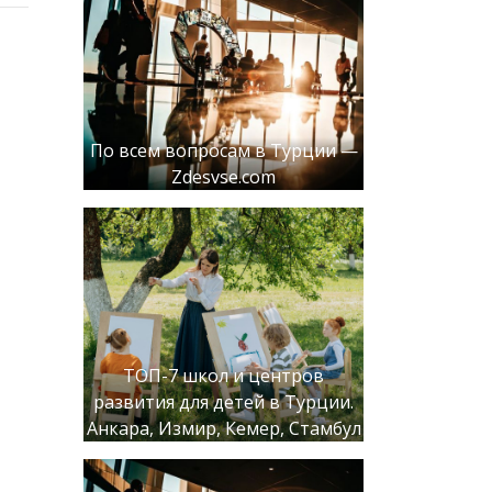
По всем вопросам в Турции —
Zdesvse.com
ТОП-7 школ и центров
развития для детей в Турции.
Анкара, Измир, Кемер, Стамбул