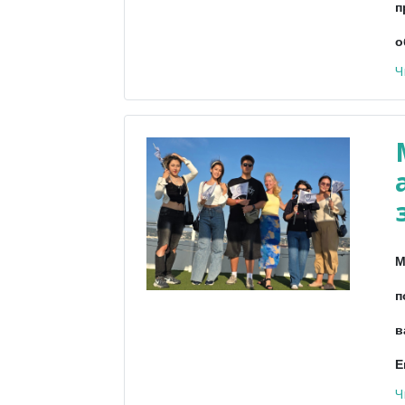
п
о
Ч
М
п
в
Е
Ч