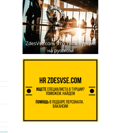
ZdesVse.com. Это твоя Турция
на русском!