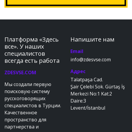
Платформа «Здесь
Напишите нам
все». У наших
Email
специалистов
info@zdesvse.com
всегда есть работа
Адрес
ZDESVSE.COM
Talatpaşa Cad.
Мы создали первую
Şair Çelebi Sok. Gürtaş İş
поисковую систему
Merkezi No:1 Kat:2
русскоговорящих
Daire:3
специалистов в Турции.
Levent/İstanbul
Качественное
пространство для
партнерства и