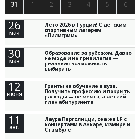
31
1
2
3
4
5
6
26
Лето 2026 в Турции! С детским
спортивным лагерем
мая
«Пилигрим»
30
Образование за рубежом. Давно
не мода и не привилегия —
мая
реальная возможность
выбирать
12
Гранты на обучение в вузе.
Получить профессию и покрыть
июня
расходы — не мечта, а четкий
план абитуриента
11
Лаура Перголицци, она же LP с
концертами в Анкаре, Измире и
авг.
Стамбуле