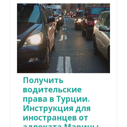
Получить
водительские
права в Турции.
Инструкция для
иностранцев от
адвоката Марины