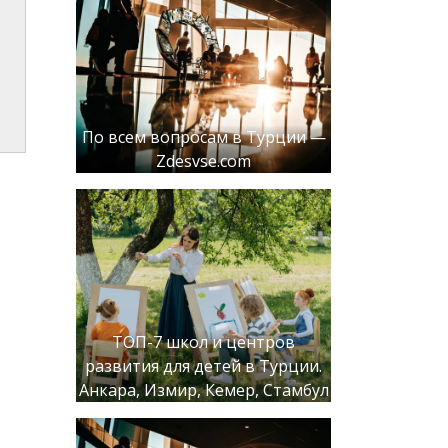
По всем вопросам в Турции —
Zdesvse.com
ТОП-7 школ и центров
развития для детей в Турции.
Анкара, Измир, Кемер, Стамбул