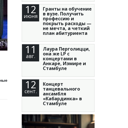
12
Гранты на обучение
в вузе. Получить
июня
профессию и
покрыть расходы —
не мечта, а четкий
план абитуриента
11
Лаура Перголицци,
она же LP с
авг.
концертами в
Анкаре, Измире и
Стамбуле
12
дные
Концерт
танцевального
сент.
ансамбля
«Кабардинка» в
Стамбуле