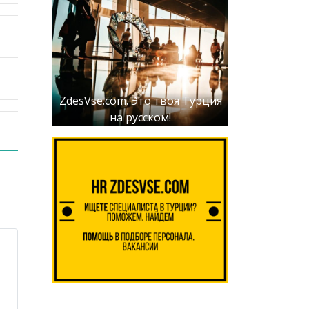
ZdesVse.com. Это твоя Турция
на русском!