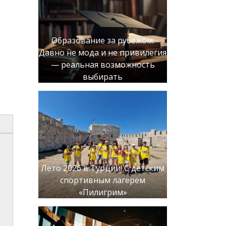
Образование за рубежом.
Давно не мода и не привилегия
— реальная возможность
выбирать
Лето 2026 в Турции! С детским
спортивным лагерем
«Пилигрим»