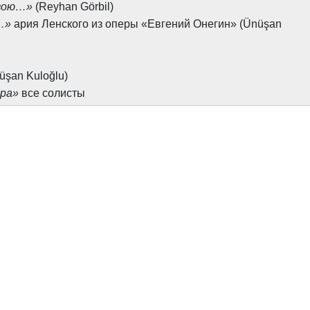
свою…»
(Reyhan Görbil)
…»
ария Ленского из оперы «Евгений Онегин» (Ünüşan
üşan Kuloğlu)
ера»
все солисты