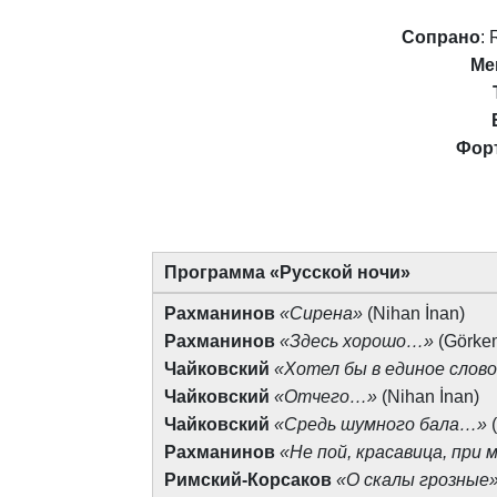
Сопрано
: 
Ме
Фор
Программа «Русской ночи»
Рахманинов
«Сирена»
(Nihan İnan)
Рахманинов
«Здесь хорошо…»
(Görke
Чайковский
«Хотел бы в единое слов
Чайковский
«Отчего
…
»
(Nihan İnan)
Чайковский
«Средь шумного бала…»
(
Рахманинов
«Не пой, красавица, при
Римский-Корсаков
«О скалы грозные