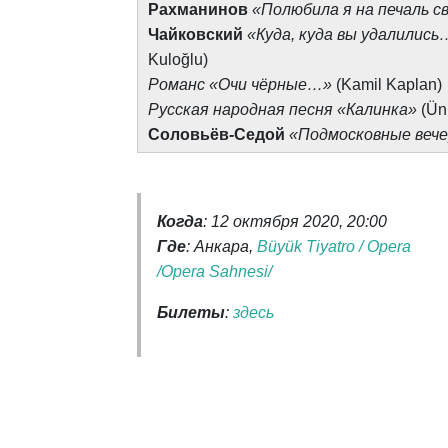
Рахманинов
«Полюбила я на печаль 
Чайковский
«Куда, куда вы удалились
Kuloğlu)
Романс «Очи чёрные…»
(Kamil Kaplan)
Русская народная песня «Калинка»
(Ün
Соловьёв-Седой
«Подмосковные веч
Когда
: 12 октября 2020, 20:00
Где
: Анкара,
Büyük Tiyatro / Opera
/Opera Sahnesi/
Билеты
:
здесь