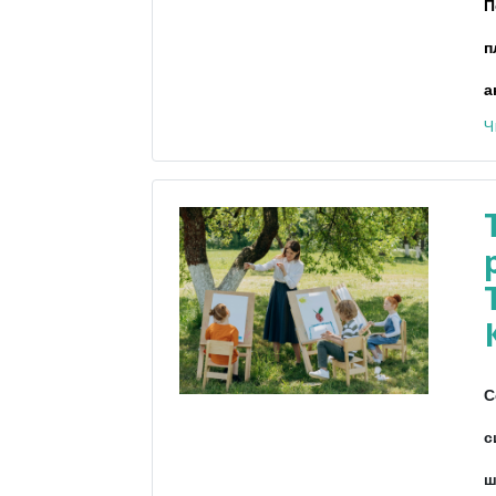
П
п
а
Ч
С
с
ш