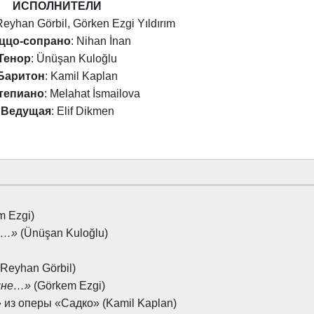
ИСПОЛНИТЕЛИ
Reyhan Görbil, Görken Ezgi Yıldırım
ццо-сопрано
: Nihan İnan
Тенор
: Ünüşan Kuloğlu
Баритон
: Kamil Kaplan
тепиано
: Melahat İsmailova
Ведущая
: Elif Dikmen
m Ezgi)
о…»
(Ünüşan Kuloğlu)
Reyhan Görbil)
 мне…»
(Görkem Ezgi)
»
из оперы «Садко» (Kamil Kaplan)