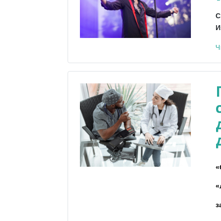
С
И
Ч
«
«
з