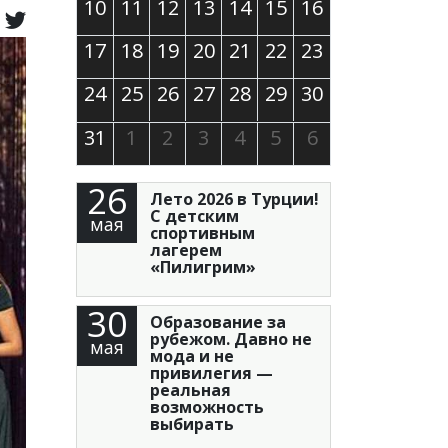
10
11
12
13
14
15
16
17
18
19
20
21
22
23
24
25
26
27
28
29
30
31
1
2
3
4
5
6
26
Лето 2026 в Турции!
С детским
мая
спортивным
лагерем
«Пилигрим»
30
Образование за
рубежом. Давно не
мая
мода и не
привилегия —
реальная
возможность
выбирать