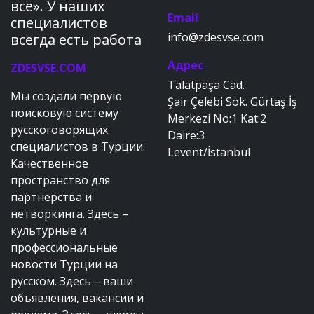
все». У наших
Email
специалистов
info@zdesvse.com
всегда есть работа
Адрес
ZDESVSE.COM
Talatpaşa Cad.
Мы создали первую
Şair Çelebi Sok. Gürtaş İş
поисковую систему
Merkezi No:1 Kat:2
русскоговорящих
Daire:3
специалистов в Турции.
Levent/İstanbul
Качественное
пространство для
партнерства и
нетворкинга. Здесь –
культурные и
профессиональные
новости Турции на
русском. Здесь – ваши
объявления, вакансии и