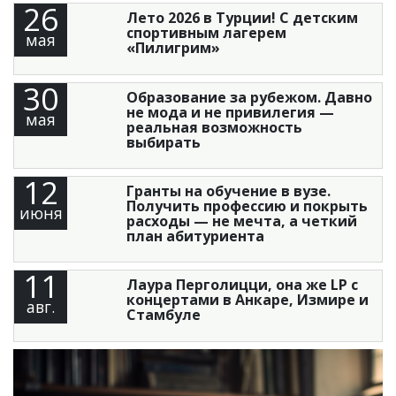
26
Лето 2026 в Турции! С детским
спортивным лагерем
мая
«Пилигрим»
30
Образование за рубежом. Давно
не мода и не привилегия —
мая
реальная возможность
выбирать
12
Гранты на обучение в вузе.
Получить профессию и покрыть
июня
расходы — не мечта, а четкий
план абитуриента
11
Лаура Перголицци, она же LP с
концертами в Анкаре, Измире и
авг.
Стамбуле