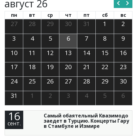
август 26
пн
вт
ср
чт
пт
сб
вс
27
28
29
30
31
1
2
3
4
5
6
7
8
9
10
11
12
13
14
15
16
17
18
19
20
21
22
23
24
25
26
27
28
29
30
31
1
2
3
4
5
6
16
Самый обаятельный Квазимодо
заедет в Турцию. Концерты Гару
сент.
в Стамбуле и Измире