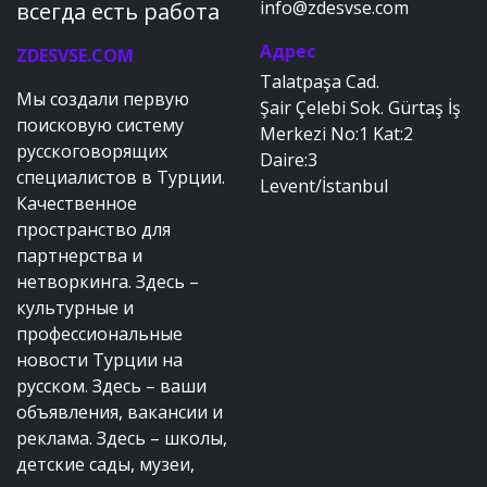
info@zdesvse.com
всегда есть работа
Адрес
ZDESVSE.COM
Talatpaşa Cad.
Мы создали первую
Şair Çelebi Sok. Gürtaş İş
поисковую систему
Merkezi No:1 Kat:2
русскоговорящих
Daire:3
специалистов в Турции.
Levent/İstanbul
Качественное
пространство для
партнерства и
нетворкинга. Здесь –
культурные и
профессиональные
новости Турции на
русском. Здесь – ваши
объявления, вакансии и
реклама. Здесь – школы,
детские сады, музеи,