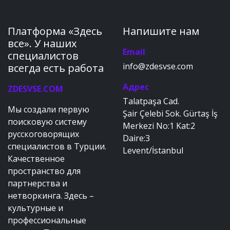
Платформа «Здесь
Напишите нам
все». У наших
Email
специалистов
info@zdesvse.com
всегда есть работа
Адрес
ZDESVSE.COM
Talatpaşa Cad.
Мы создали первую
Şair Çelebi Sok. Gürtaş İş
поисковую систему
Merkezi No:1 Kat:2
русскоговорящих
Daire:3
специалистов в Турции.
Levent/İstanbul
Качественное
пространство для
партнерства и
нетворкинга. Здесь –
культурные и
профессиональные