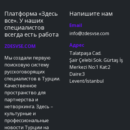
Платформа «Здесь
Напишите нам
все». У наших
Email
специалистов
info@zdesvse.com
всегда есть работа
Адрес
ZDESVSE.COM
Talatpaşa Cad.
Мы создали первую
Şair Çelebi Sok. Gürtaş İş
поисковую систему
Merkezi No:1 Kat:2
русскоговорящих
Daire:3
специалистов в Турции.
Levent/İstanbul
Качественное
пространство для
партнерства и
нетворкинга. Здесь –
культурные и
профессиональные
новости Турции на