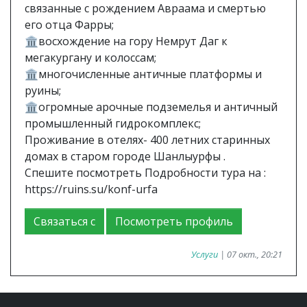
связанные с рождением Авраама и смертью
его отца Фарры;
🏛восхождение на гору Немрут Даг к
мегакургану и колоссам;
🏛многочисленные античные платформы и
руины;
🏛огромные арочные подземелья и античный
промышленный гидрокомплекс;
Проживание в отелях- 400 летних старинных
домах в старом городе Шанлыурфы .
Спешите посмотреть Подробности тура на :
https://ruins.su/konf-urfa
Связаться с
Посмотреть профиль
Услуги
| 07 окт., 20:21