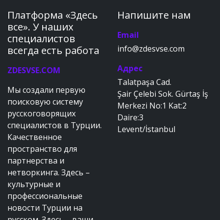
Платформа «Здесь
Напишите нам
все». У наших
Email
специалистов
info@zdesvse.com
всегда есть работа
Адрес
ZDESVSE.COM
Talatpaşa Cad.
Мы создали первую
Şair Çelebi Sok. Gürtaş İş
поисковую систему
Merkezi No:1 Kat:2
русскоговорящих
Daire:3
специалистов в Турции.
Levent/İstanbul
Качественное
пространство для
партнерства и
нетворкинга. Здесь –
культурные и
профессиональные
новости Турции на
русском. Здесь – ваши