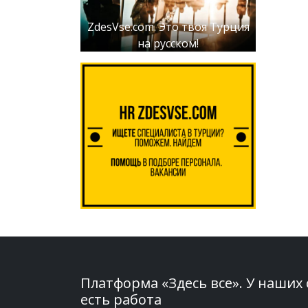
ZdesVse.com. Это твоя Турция
на русском!
Платформа «Здесь все». У наших
есть работа