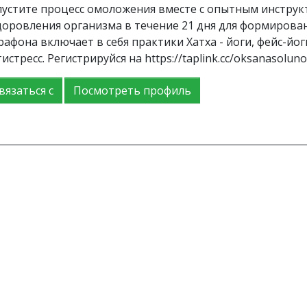
пустите процесс омоложения вместе с опытным инстру
доровления организма в течение 21 дня для формирова
рафона включает в себя практики Хатха - йоги, фейс-йо
истресс. Регистрируйся на https://taplink.cc/oksanasoluno
вязаться с
Посмотреть профиль