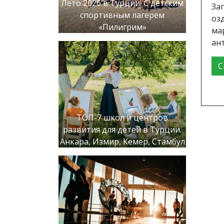
Лето 2026 в Турции! С детским
За
спортивным лагерем
оз
«Пилигрим»
ма
ант
С
ТОП-7 школ и центров
развития для детей в Турции.
Анкара, Измир, Кемер, Стамбул