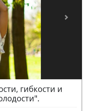
Next
сти, гибкости и
лодости".