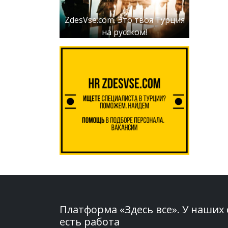
ZdesVse.com. Это твоя Турция
на русском!
Платформа «Здесь все». У наших
есть работа