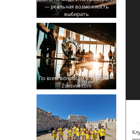
— реальная возможность
выбирать
По всем вопросам в Турции —
Zdesvse.com
Кл
по