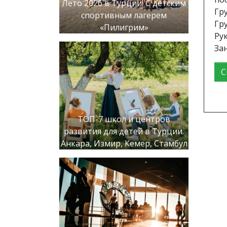
Лето 2026 в Турции! С детским
Гру
спортивным лагерем
Гру
«Пилигрим»
Рук
За
С
ТОП-7 школ и центров
развития для детей в Турции.
Анкара, Измир, Кемер, Стамбул