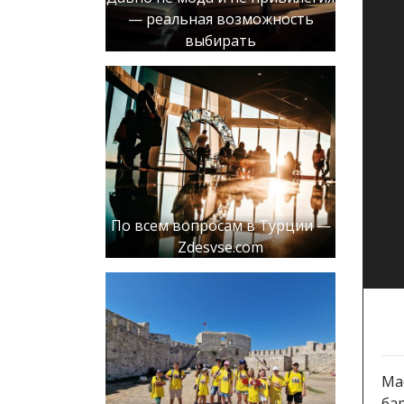
— реальная возможность
выбирать
По всем вопросам в Турции —
Zdesvse.com
Ма
ба