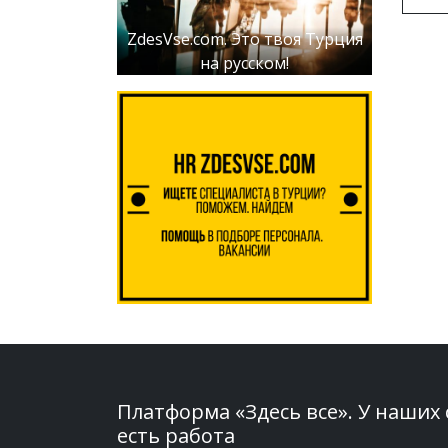
ZdesVse.com. Это твоя Турция
на русском!
Платформа «Здесь все». У наших
есть работа