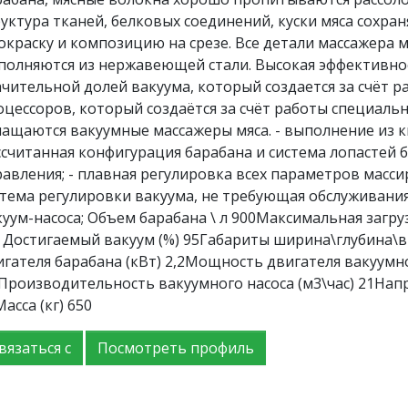
руктура тканей, белковых соединений, куски мяса сохра
 окраску и композицию на срезе. Все детали массажера 
полняются из нержавеющей стали. Высокая эффективнос
ачительной долей вакуума, который создается за счёт 
оцессоров, который создаётся за счёт работы специал
нащаются вакуумные массажеры мяса. - выполнение из ки
ссчитанная конфигурация барабана и система лопастей 
равления; - плавная регулировка всех параметров массир
стема регулировки вакуума, не требующая обслуживания
уум-насоса; Объем барабана \ л 900Максимальная загруз
9 Достигаемый вакуум (%) 95Габариты ширина\глубина\
игателя барабана (кВт) 2,2Мощность двигателя вакуумно
1Производительность вакуумного насоса (м3\час) 21Напр
асса (кг) 650
вязаться с
Посмотреть профиль