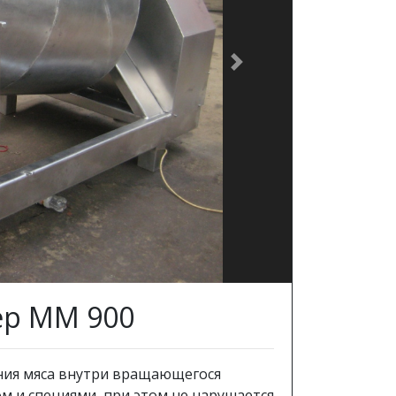
Next
ер ММ 900
ния мяса внутри вращающегося
м и специями, при этом не нарушается