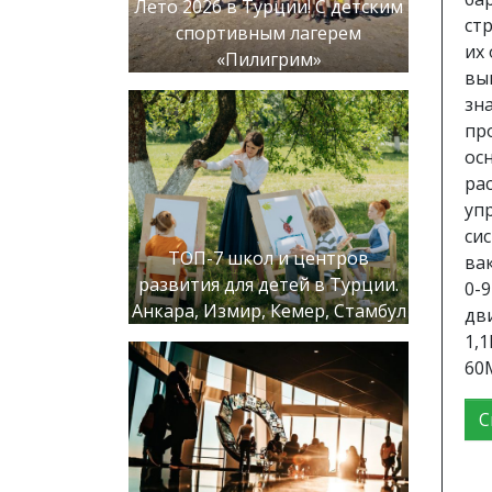
Лето 2026 в Турции! С детским
ст
спортивным лагерем
их
«Пилигрим»
вы
зн
пр
ос
ра
уп
си
ТОП-7 школ и центров
вак
развития для детей в Турции.
0-
Анкара, Измир, Кемер, Стамбул
дв
1,
60М
С