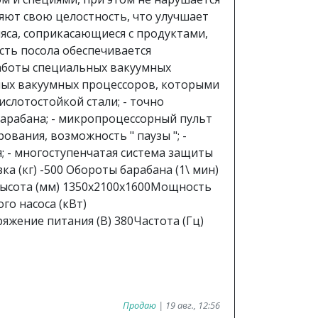
няют свою целостность, что улучшает
мяса, соприкасающиеся с продуктами,
ть посола обеспечивается
работы специальных вакуумных
ьных вакуумных процессоров, которыми
слотостойкой стали; - точно
барабана; - микропроцессорный пульт
ования, возможность " паузы "; -
; - многоступенчатая система защиты
ка (кг) -500 Обороты барабана (1\ мин)
высота (мм) 1350х2100х1600Мощность
го насоса (кВт)
яжение питания (В) 380Частота (Гц)
Продаю
| 19 авг., 12:56