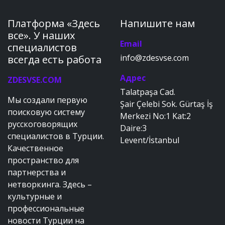
Платформа «Здесь
Напишите нам
все». У наших
Email
специалистов
info@zdesvse.com
всегда есть работа
Адрес
ZDESVSE.COM
Talatpaşa Cad.
Мы создали первую
Şair Çelebi Sok. Gürtaş İş
поисковую систему
Merkezi No:1 Kat:2
русскоговорящих
Daire:3
специалистов в Турции.
Levent/İstanbul
Качественное
пространство для
партнерства и
нетворкинга. Здесь –
культурные и
профессиональные
новости Турции на