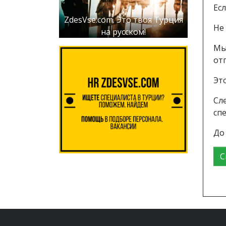
Ес
ZdesVse.com. Это твоя Турция
Не
на русском!
Мы
от
Эт
Сл
сп
До
С