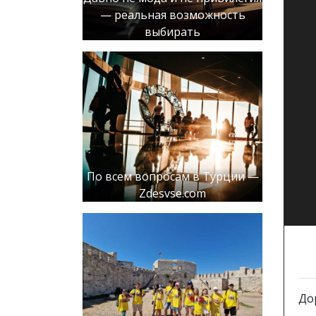
— реальная возможность
выбирать
По всем вопросам в Турции —
Zdesvse.com
До