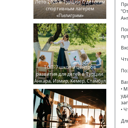
Лето 2026 в Турции! С детским
Пр
спортивным лагерем
"О
«Пилигрим»
Ан
По
пут
Вх
Чт
ТОП-7 школ и центров
По
развития для детей в Турции.
Анкара, Измир, Кемер, Стамбул
Ва
• 
уд
зап
• 
Дл