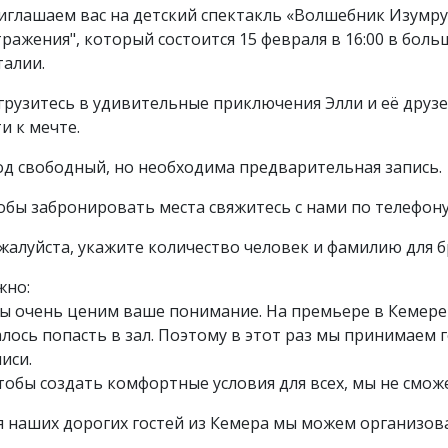
иглашаем вас на детский спектакль «Волшебник Изумру
тражения", который состоится 15 февраля в 16:00 в боль
талии.
грузитесь в удивительные приключения Элли и её друз
и к мечте.
од свободный, но необходима предварительная запись.
обы забронировать места свяжитесь с нами по телефону: 
жалуйста, укажите количество человек и фамилию для 
жно:
Мы очень ценим ваше понимание. На премьере в Кемере 
алось попасть в зал. Поэтому в этот раз мы принимаем
иси.
Чтобы создать комфортные условия для всех, мы не смож
я наших дорогих гостей из Кемера мы можем организов