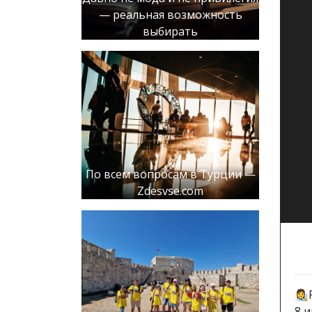
— реальная возможность
выбирать
По всем вопросам в Турции —
Zdesvse.com
👩
8 