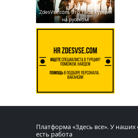
ZdesVse.com. Это твоя Турция
на русском!
Платформа «Здесь все». У наших
есть работа