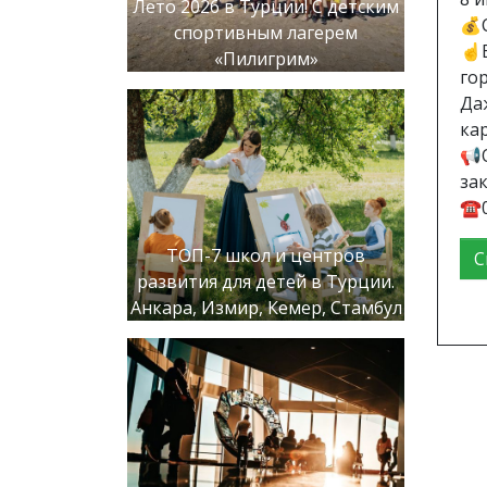
Лето 2026 в Турции! С детским
💰С
спортивным лагерем
☝️
«Пилигрим»
го
Да
ка
📢
за
☎️
ТОП-7 школ и центров
С
развития для детей в Турции.
Анкара, Измир, Кемер, Стамбул