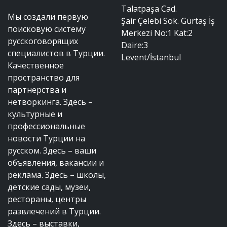
Talatpaşa Cad.
Мы создали первую
Şair Çelebi Sok. Gürtaş İş
поисковую систему
Merkezi No:1 Kat:2
русскоговорящих
Daire:3
специалистов в Турции.
Levent/İstanbul
Качественное
пространство для
партнерства и
нетворкинга. Здесь –
культурные и
профессиональные
новости Турции на
русском. Здесь – ваши
объявления, вакансии и
реклама. Здесь – школы,
детские сады, музеи,
рестораны, центры
развлечений в Турции.
Здесь – выставки,