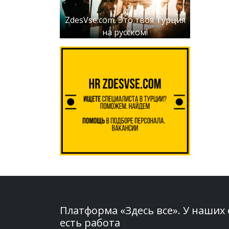
ZdesVse.com. Это твоя Турция
на русском!
Платформа «Здесь все». У наших
есть работа