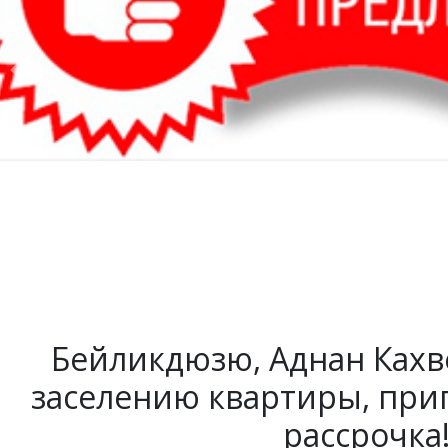
Previous
Бейликдюзю, Аднан Кахве
заселению квартиры, при
рассрочка