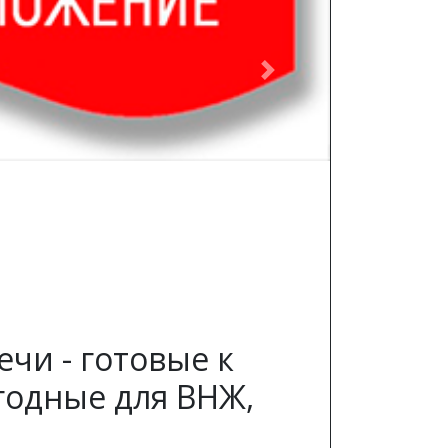
Next
чи - готовые к
годные для ВНЖ,
!