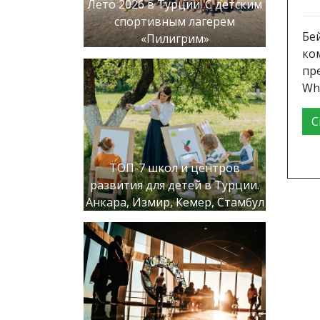
Лето 2026 в Турции! С детским
спортивным лагерем
Бе
«Пилигрим»
ко
пр
Wha
С
ТОП-7 школ и центров
развития для детей в Турции.
Анкара, Измир, Кемер, Стамбул