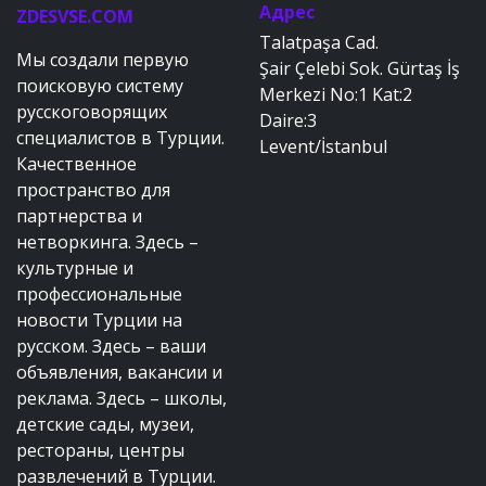
Адрес
ZDESVSE.COM
Talatpaşa Cad.
Мы создали первую
Şair Çelebi Sok. Gürtaş İş
поисковую систему
Merkezi No:1 Kat:2
русскоговорящих
Daire:3
специалистов в Турции.
Levent/İstanbul
Качественное
пространство для
партнерства и
нетворкинга. Здесь –
культурные и
профессиональные
новости Турции на
русском. Здесь – ваши
объявления, вакансии и
реклама. Здесь – школы,
детские сады, музеи,
рестораны, центры
развлечений в Турции.