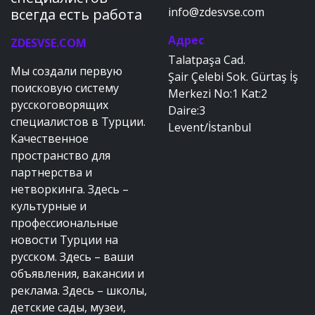
info@zdesvse.com
всегда есть работа
Адрес
ZDESVSE.COM
Talatpaşa Cad.
Мы создали первую
Şair Çelebi Sok. Gürtaş İş
поисковую систему
Merkezi No:1 Kat:2
русскоговорящих
Daire:3
специалистов в Турции.
Levent/İstanbul
Качественное
пространство для
партнерства и
нетворкинга. Здесь –
культурные и
профессиональные
новости Турции на
русском. Здесь – ваши
объявления, вакансии и
реклама. Здесь – школы,
детские сады, музеи,