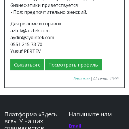
бизнес-этики приветствуется;
- Пол: предпочтительно женский.
Для резюме и справок:
aztek@a-ztek.com
aydin@aydintek.com
0551 215 73 70
Yusuf PERTEV
Связаться с
Посмотреть профиль
Вакансии
| 02 сент., 13:03
Платформа «Здесь
Напишите нам
все». У наших
Email
специалистов