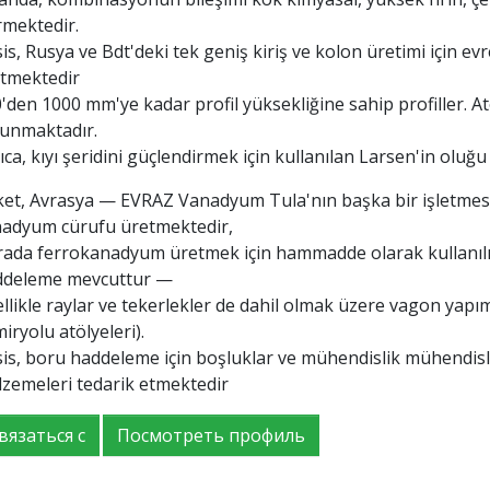
rmektedir.
is, Rusya ve Bdt'deki tek geniş kiriş ve kolon üretimi için evr
etmektedir
'den 1000 mm'ye kadar profil yüksekliğine sahip profiller. Atö
unmaktadır.
ıca, kıyı şeridini güçlendirmek için kullanılan Larsen'in oluğ
ket, Avrasya — EVRAZ Vanadyum Tula'nın başka bir işletmes
adyum cürufu üretmektedir,
ada ferrokanadyum üretmek için hammadde olarak kullanılır.
ddeleme mevcuttur —
llikle raylar ve tekerlekler de dahil olmak üzere vagon yapımı
iryolu atölyeleri).
is, boru haddeleme için boşluklar ve mühendislik mühendisli
zemeleri tedarik etmektedir
вязаться с
Посмотреть профиль