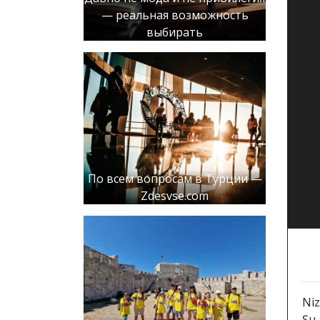
— реальная возможность
выбирать
По всем вопросам в Турции —
Zdesvse.com
Niz
Şu 