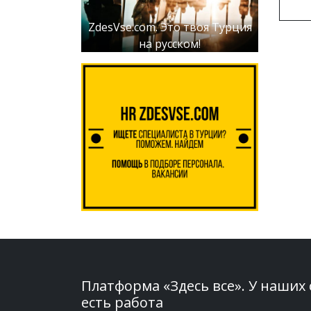
ZdesVse.com. Это твоя Турция
на русском!
Платформа «Здесь все». У наших
есть работа