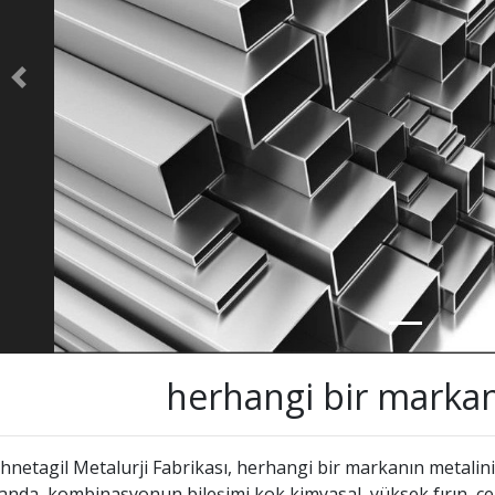
Previous
herhangi bir markan
hnetagil Metalurji Fabrikası, herhangi bir markanın metalini
anda, kombinasyonun bileşimi kok kimyasal, yüksek fırın, çel