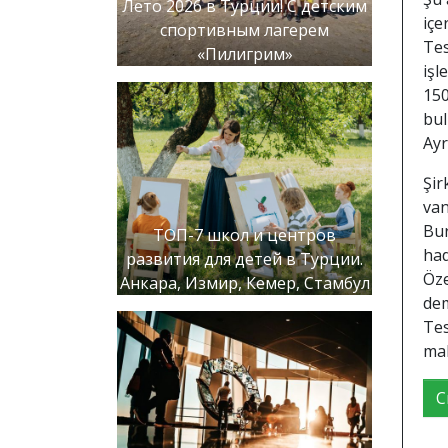
Лето 2026 в Турции! С детским
içe
спортивным лагерем
Tes
«Пилигрим»
işl
150
bul
Ayr
Şir
van
Bur
ТОП-7 школ и центров
ha
развития для детей в Турции.
Öze
Анкара, Измир, Кемер, Стамбул
dem
Tes
mal
С