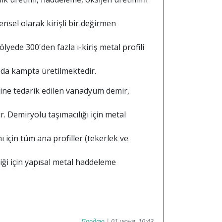
ensel olarak kirişli bir değirmen
lyede 300'den fazla ı-kiriş metal profili
u da kampta üretilmektedir.
ine tedarik edilen vanadyum demir,
 Demiryolu taşımacılığı için metal
 için tüm ana profiller (tekerlek ve
ği için yapısal metal haddeleme
Продаю
| 01 июня, 10:43