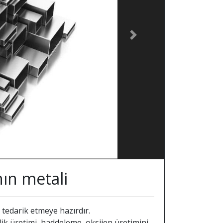
Next
ın metali
 tedarik etmeye hazırdır.
ik üretimi, haddeleme, oksijen üretimini