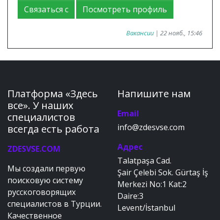
Связаться с
Посмотреть профиль
Вакансии
| 22 нояб., 15:46
Платформа «Здесь
Напишите нам
все». У наших
Email
специалистов
info@zdesvse.com
всегда есть работа
Адрес
ZDESVSE.COM
Talatpaşa Cad.
Мы создали первую
Şair Çelebi Sok. Gürtaş İş
поисковую систему
Merkezi No:1 Kat:2
русскоговорящих
Daire:3
специалистов в Турции.
Levent/İstanbul
Качественное