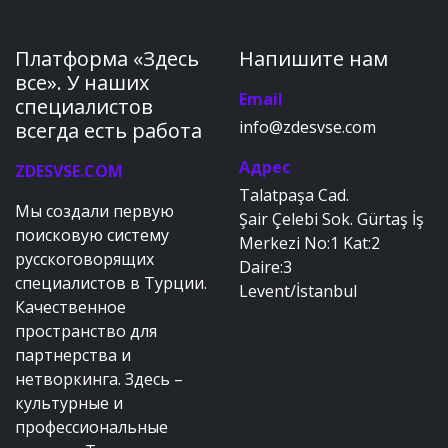
Платформа «Здесь
Напишите нам
все». У наших
Email
специалистов
info@zdesvse.com
всегда есть работа
Адрес
ZDESVSE.COM
Talatpaşa Cad.
Мы создали первую
Şair Çelebi Sok. Gürtaş İş
поисковую систему
Merkezi No:1 Kat:2
русскоговорящих
Daire:3
специалистов в Турции.
Levent/İstanbul
Качественное
пространство для
партнерства и
нетворкинга. Здесь –
культурные и
профессиональные